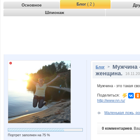
Блог
( 2 )
Основное
Др
Шпионаж
Мужчина -
>
Блог
женщина.
16.11.20
Мужчина - это такая св
Поделиться:
http://www.nn.ru/
Маленькая ложь, р
0 комментариев
. Ва
Портрет заполнен на 75 %