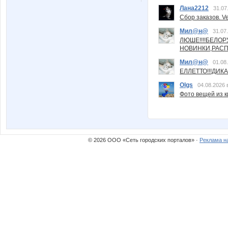
Лана2212
31.07
Сбор заказов. Ve
Мил@н@
31.07
ЛЮШЕ!!!!БЕЛО
НОВИНКИ,РАСП
Мил@н@
01.08
ЕЛЛЕТТО!!!ДИК
Olgs
04.08.2026 
Фото вещей из ки
© 2026 ООО «Сеть городских порталов» ·
Реклама н