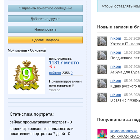
Чтобы оставлять ко
Отправить приватное сообщение
Добавить в друзья
Новые записи в бл
Игнорировать
nikom
21.07.202
Сделать подарок
Хотел в IT - поп
Мой малыш - Основной
nikom
18.07.202
Полдневное лет
популярность:
11317 место
-6 ↓
nikom
08.07.202
Азбука для Бура
рейтинг
2356
?
nikom
05.06.202
Привилегированный
пользователь
9
К Дню русского 
уровня
nikom
05.06.202
В связи с пмэф-
Статистика портрета:
Популярные за не
сейчас просматривают портрет - 0
зарегистрированные пользователи
комсомолочка
посетившие портрет за 7 дней - 0
НУ КАКАЯ КРАСОТ